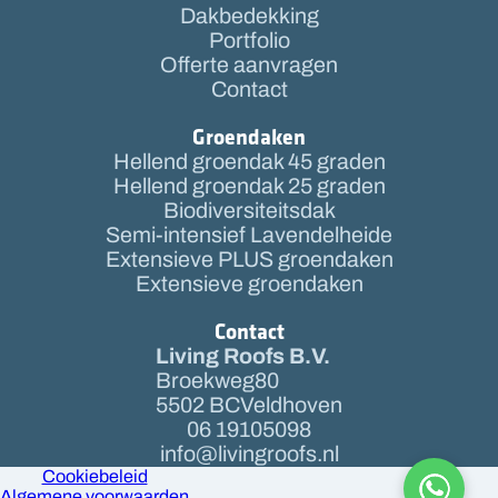
Dakbedekking
Portfolio
Offerte aanvragen
Contact
Groendaken
Hellend groendak 45 graden
Hellend groendak 25 graden
Biodiversiteitsdak
Semi-intensief Lavendelheide
Extensieve PLUS groendaken
Extensieve groendaken
Contact
Living Roofs B.V.
Broekweg
80
5502 BC
Veldhoven
06 19105098
info@livingroofs.nl
Cookiebeleid
Algemene voorwaarden