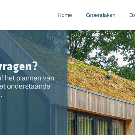
Home
Groendaken
Da
nvragen?
of het plannen van
het onderstaande
.