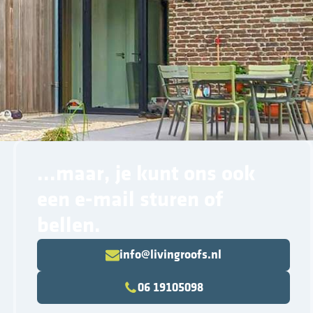
...maar, je kunt ons ook
een e-mail sturen of
bellen.
info@livingroofs.nl
06 19105098