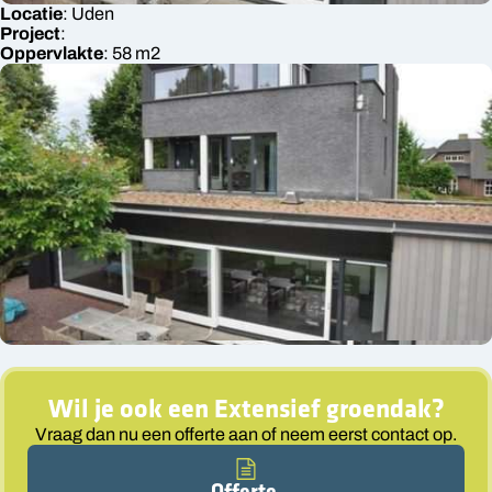
Locatie
:
Uden
Project
:
Oppervlakte
:
58
m2
Wil je ook een
Extensief groendak
?
Vraag dan nu een offerte aan of neem eerst contact op.
Offerte